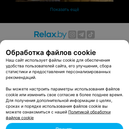
Показать ещё
О проекте
Новости проекта
Размещение рекламы
Обработка файлов cookie
Вакансии
Публичный договор
Способы оплаты
Публичный договор по использованию сервиса
Наш сайт использует файлы cookie для обеспечения
«Афиша»
удобства пользователей сайта, его улучшения, сбора
статистики и предоставления персонализированных
Пользовательское соглашение
рекомендаций.
Написать в поддержку
Вы можете настроить параметры использования файлов
Связаться по вопросам сотрудничества
cookie или изменить свое согласие в более позднее время.
Написать руководителю relax.by
Для получения дополнительной информации о целях,
Персональные настройки cookie
сроках и порядке использования файлов cookie вы
можете ознакомиться с нашей
Политикой обработки
Обработка персональных данных
файлов cookie