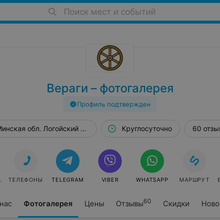
Поиск мест и событий
Вераги – фотогалерея
Профиль подтвержден
инская обл. Логойский р-н д. Вераги
Круглосуточно
60 отзы
ОВАТЬ
ТЕЛЕФОНЫ
TELEGRAM
VIBER
WHATSAPP
МАРШРУТ
60
нас
Фотогалерея
Цены
Отзывы
Скидки
Ново