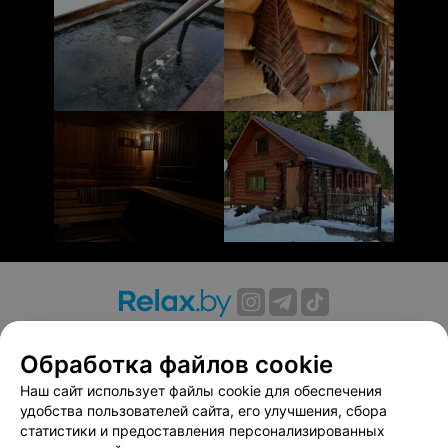
О проекте
Новости проекта
Размещение рекламы
Обработка файлов cookie
Вакансии
Публичный договор
Способы оплаты
Публичный договор по использованию сервиса
Наш сайт использует файлы cookie для обеспечения
«Афиша»
удобства пользователей сайта, его улучшения, сбора
статистики и предоставления персонализированных
Пользовательское соглашение